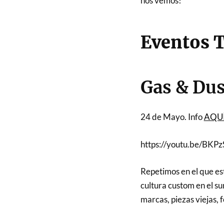
nos vemos!
Eventos 
Gas & Dus
24 de Mayo. Info
AQU
https://youtu.be/BKP
Repetimos en el que est
cultura custom en el s
marcas, piezas viejas, 