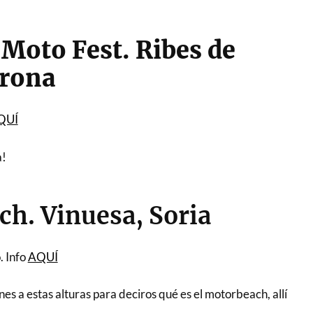
 Moto Fest. Ribes de
irona
QUÍ
a!
h. Vinuesa, Soria
. Info
AQUÍ
es a estas alturas para deciros qué es el motorbeach, allí