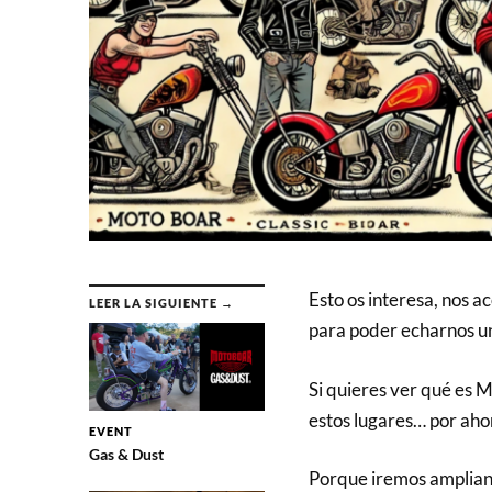
Esto os interesa, nos 
LEER LA SIGUIENTE →
para poder echarnos un 
Si quieres ver qué es 
estos lugares… por aho
EVENT
Gas & Dust
Porque iremos amplian