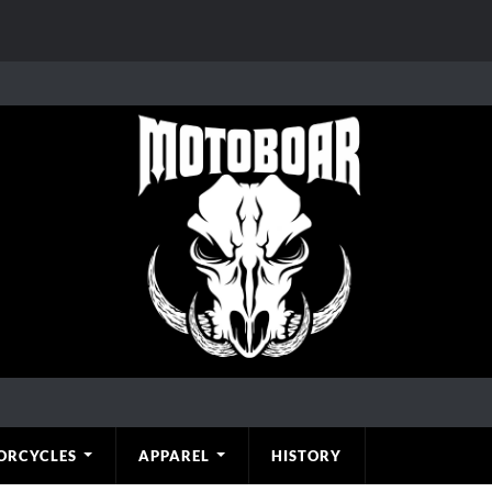
ORCYCLES
APPAREL
HISTORY