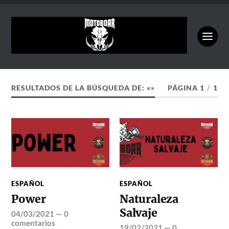
RESULTADOS DE LA BÚSQUEDA DE: «»
PÁGINA 1
/
1
ESPAÑOL
ESPAÑOL
Power
Naturaleza
Salvaje
04/03/2021
—
0
comentarios
19/02/2021
—
0