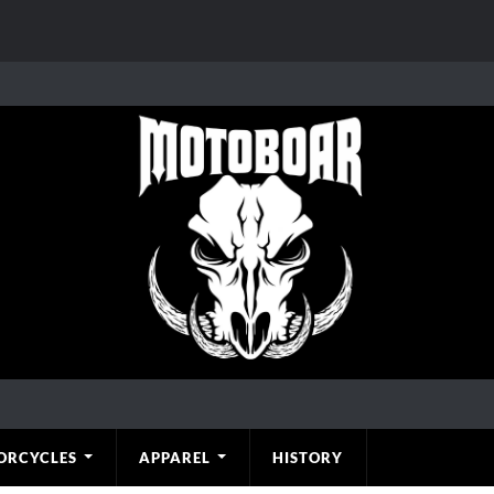
ORCYCLES
APPAREL
HISTORY