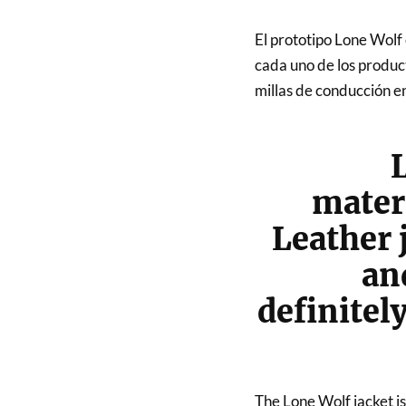
El prototipo Lone Wol
cada uno de los produc
millas de conducción en
L
mater
Leather 
an
definitel
The Lone Wolf jacket is 