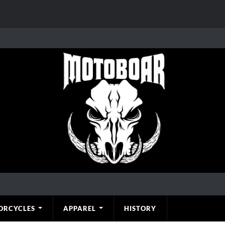
ORCYCLES
APPAREL
HISTORY