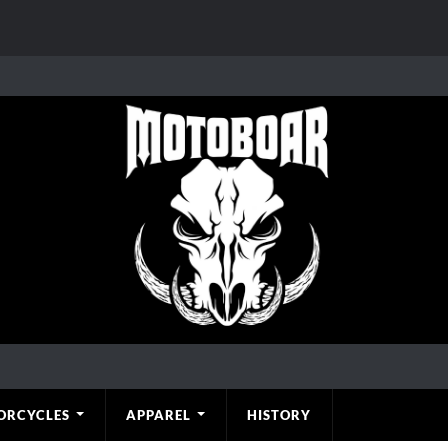
ORCYCLES
APPAREL
HISTORY