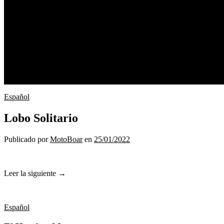
BES7IAS
Motorcycles
Motos Custom
Café Racer
Chopper
Apparel
Kevlar Protection
Chaquetas de Cuero / Leather Jacks
HISTORY
Español
Lobo Solitario
Publicado
por
MotoBoar
en
25/01/2022
Leer la siguiente →
Español