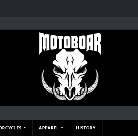
ORCYCLES
APPAREL
HISTORY