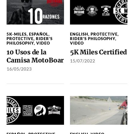
5K-MILES
,
ESPAÑOL
,
ENGLISH
,
PROTECTIVE
,
PROTECTIVE
,
RIDER'S
RIDER'S PHILOSOPHY
,
PHILOSOPHY
,
VIDEO
VIDEO
10 Usos de la
5K Miles Certified
Camisa MotoBoar
15/07/2022
16/05/2023