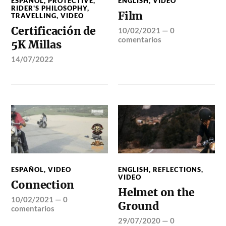
ESPAÑOL
,
PROTECTIVE
,
ENGLISH
,
VIDEO
RIDER'S PHILOSOPHY
,
Film
TRAVELLING
,
VIDEO
Certificación de
10/02/2021
—
0
comentarios
5K Millas
14/07/2022
ESPAÑOL
,
VIDEO
ENGLISH
,
REFLECTIONS
,
VIDEO
Connection
Helmet on the
10/02/2021
—
0
Ground
comentarios
29/07/2020
—
0