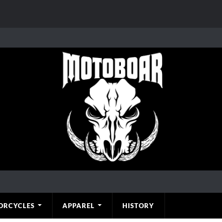
ORCYCLES
APPAREL
HISTORY