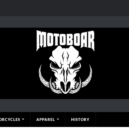
ORCYCLES
APPAREL
HISTORY