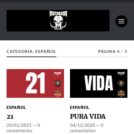
CATEGORÍA:
ESPAÑOL
PÁGINA 4
/
5
ESPAÑOL
ESPAÑOL
21
PURA VIDA
20/01/2021
—
0
04/12/2020
—
0
comentarios
comentarios